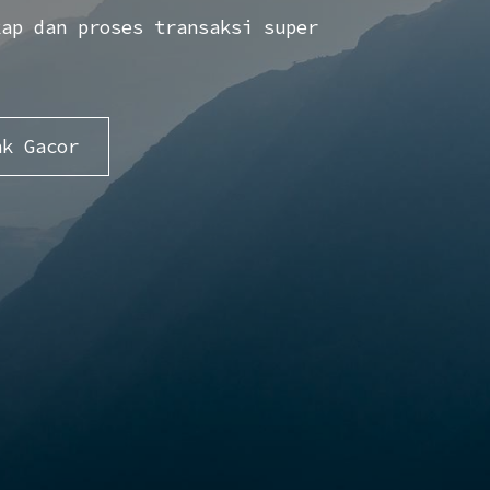
kap dan proses transaksi super
nk Gacor